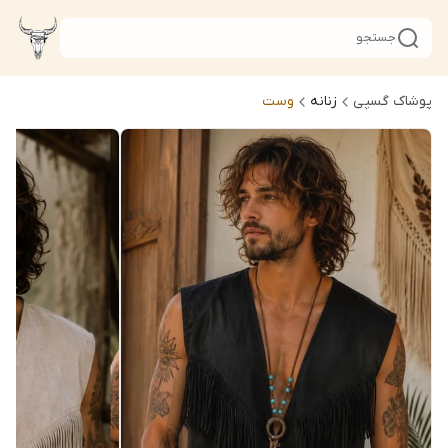
جستجو
پوشاک گسپی
زنانه
وست