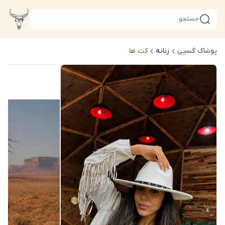
جستجو
پوشاک گسپی
زنانه
کت ها